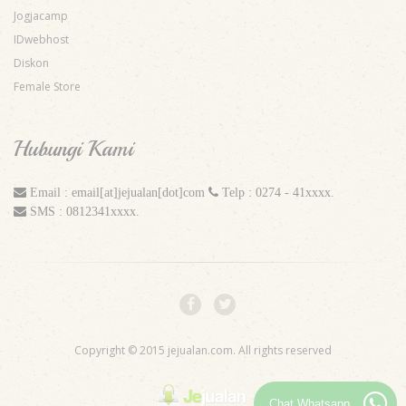
Jogjacamp
IDwebhost
Diskon
Female Store
Hubungi Kami
Email : email[at]jejualan[dot]com
Telp : 0274 - 41xxxx.
SMS : 0812341xxxx.
Copyright © 2015 jejualan.com. All rights reserved
Chat Whatsapp